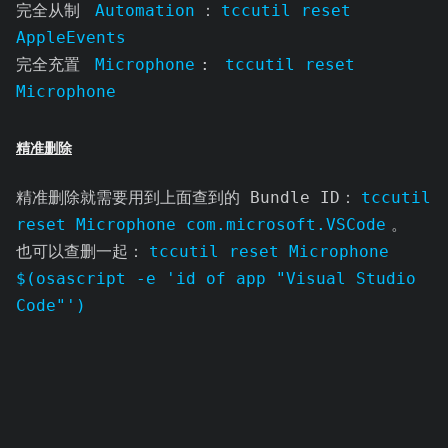
完全从制
Automation
：
tccutil reset
AppleEvents
完全充置
Microphone
:
tccutil reset
Microphone
精准删除
精准删除就需要用到上面查到的 Bundle ID：
tccutil
reset Microphone com.microsoft.VSCode
。
也可以查删一起：
tccutil reset Microphone
$(osascript -e 'id of app "Visual Studio
Code"')