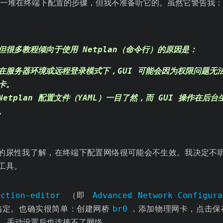
一堆在终端下配置的步骤，但我不准备听它的。虽然它警告我：
，但很多教程倾向于使用 Netplan（命令行）的原因是：
在服务器环境或远程登录模式下，GUI 可能会因为权限问题无
卡。
Netplan 配置文件（YAML）一目了然，而 GUI 操作在后
。
的尿性我了解，在终端下配置网络很可能会不生效。我决定不
工具。
ection-editor
（即
Advanced Network Configura
搞定。也确实很简单：创建网桥
br0
，添加物理网卡，点击保
p，手动设置后也连接不了网络。