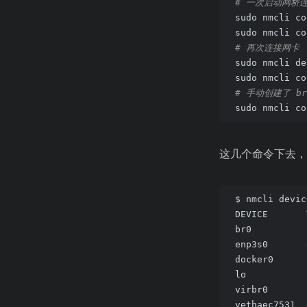
# 一次启动网桥
sudo nmcli co
sudo nmcli co
# 再次连接网卡
sudo nmcli de
sudo nmcli co
# 手动创建了 br
sudo nmcli co
这几个命令下去，
$ nmcli devic
DEVICE       
br0          
enp3s0       
docker0      
lo           
virbr0       
vethaec7531  