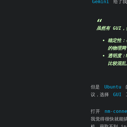
Gemini
给了我
虽然有 GUI
稳定性
：
的物理网
透明度
：
比较混乱
但是
Ubuntu
议，选择
GUI
打开
nm-conn
我觉得很快就能
机，获取不到 i