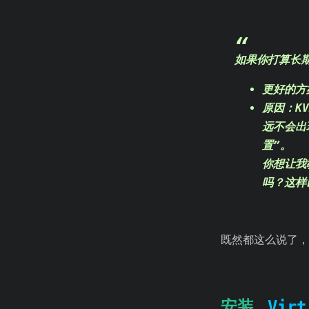
如果你打算长期
更好的方
原因
：K
远不会
置”。
你想让我教
吗？这样
既然都这么说了
安装
Virt