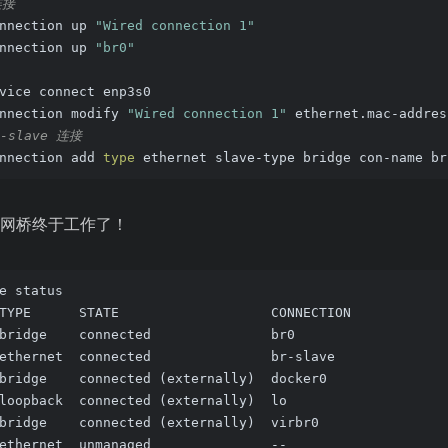
连接
nnection up 
"Wired connection 1"
nnection up 
"br0"
vice connect enp3s0
nnection modify 
"Wired connection 1"
 ethernet.mac-addres
-slave 连接
nnection add 
type
 ethernet slave-type bridge con-name br
网桥终于工作了！
e status
TYPE      STATE                   CONNECTION
bridge    connected               br0
ethernet  connected               br-slave
bridge    connected (externally)  docker0
loopback  connected (externally)  lo
bridge    connected (externally)  virbr0
ethernet  unmanaged               --