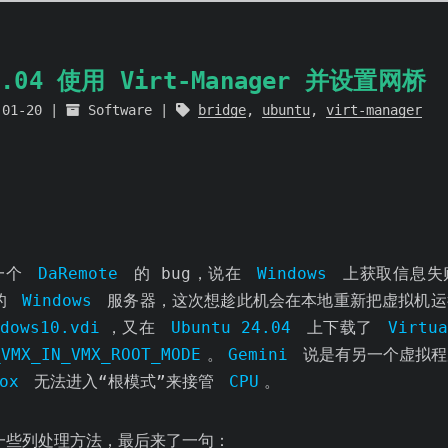
24.04 使用 Virt-Manager 并设置网桥
-01-20
Software
bridge
,
ubuntu
,
virt-manager
一个
DaRemote
的 bug，说在
Windows
上获取信息失
的
Windows
服务器，这次想趁此机会在本地重新把虚拟机运
ndows10.vdi
，又在
Ubuntu 24.04
上下载了
Virtu
_VMX_IN_VMX_ROOT_MODE
。
Gemini
说是有另一个虚拟程
ox
无法进入“根模式”来接管
CPU
。
出了一些列处理方法，最后来了一句：