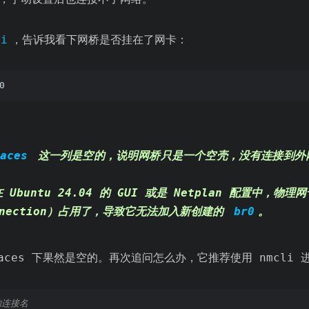
ni
，告诉我看下网桥是否挂在了网卡：
0
aces
这一列是空的，说明网桥只是一个空壳，没有连接到外
buntu 24.04 的 GUI 或是 Netplan 配置中，
物理网
nnection）占用了
，导致它无法加入新创建的
br0
。
faces 下果然是空的。再次追问怎么办，它推荐使用 nmcli
的连接名