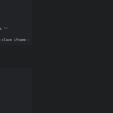
s 
""
-slave ifname enp3s0 master br0