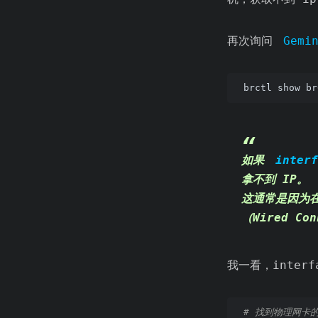
再次询问
Gemi
brctl show br
如果
interf
拿不到 IP。
这通常是因为在 U
（Wired Co
我一看，inter
# 找到物理网卡